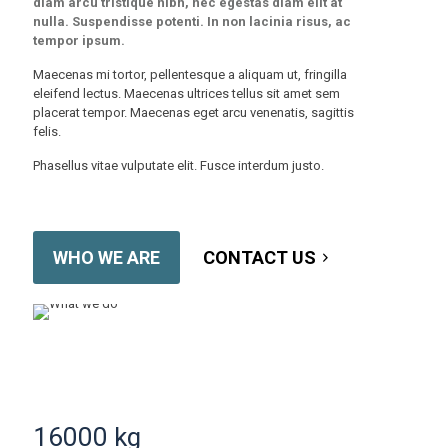
diam arcu tristique nibh, nec egestas diam elit at
nulla. Suspendisse potenti. In non lacinia risus, ac
tempor ipsum.
Maecenas mi tortor, pellentesque a aliquam ut, fringilla
eleifend lectus. Maecenas ultrices tellus sit amet sem
placerat tempor. Maecenas eget arcu venenatis, sagittis
felis.
Phasellus vitae vulputate elit. Fusce interdum justo.
WHO WE ARE
CONTACT US
16000
kg