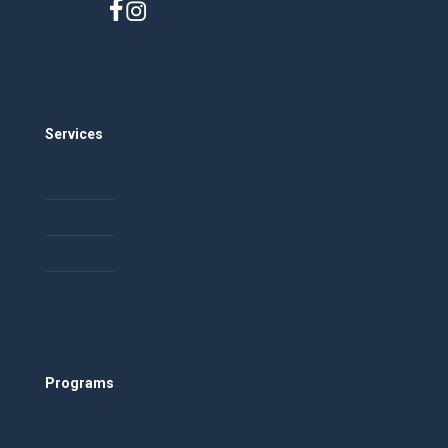
Careers
Services
Community Building
Event and Conference Planning
Facilitation
Training
Programs
Healthy Relationships