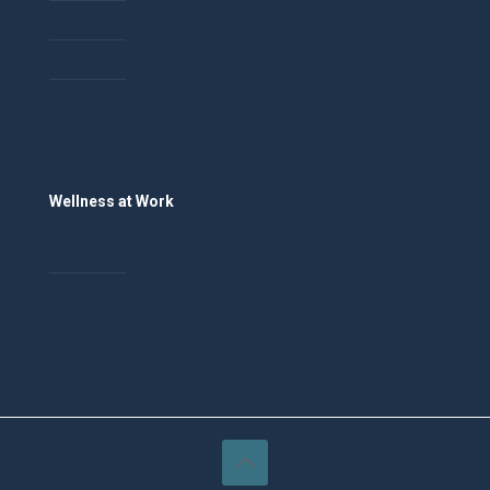
Mandatory Reporting
Scholarships
Social Work Workforce Development
Wellness at Work
Employers
Employees