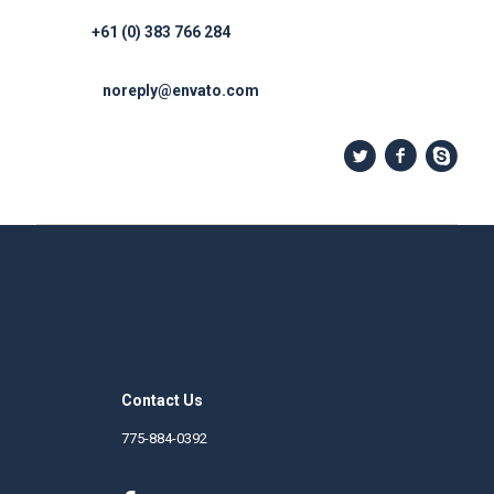
+61 (0) 383 766 284
noreply@envato.com
Contact Us
775-884-0392
nphf.org